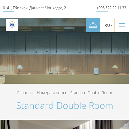
0141
,
Тбилиси
,
Даниэля Чонкадзе
,
21
+995 322 22 11 33
RU
Главная
-
Номера и цены
-
Standard Double Room
Standard Double Room