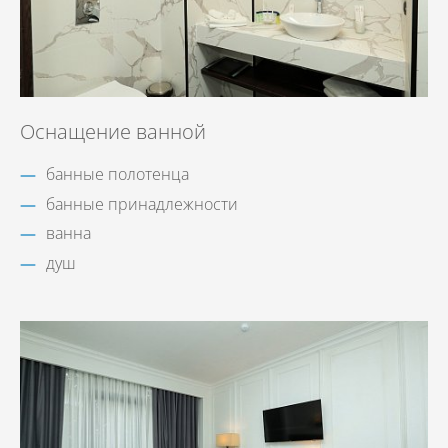
Оснащение ванной
банные полотенца
банные принадлежности
ванна
душ